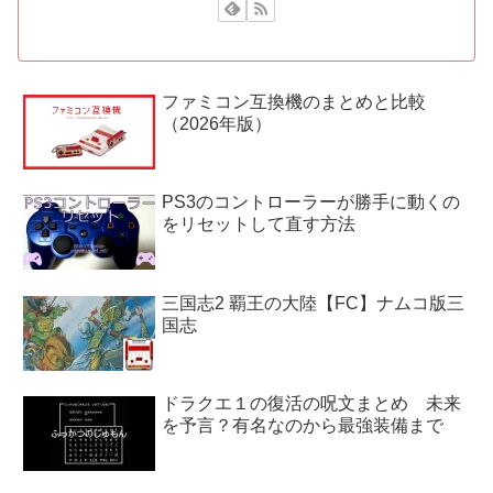
ファミコン互換機のまとめと比較
（2026年版）
PS3のコントローラーが勝手に動くの
をリセットして直す方法
三国志2 覇王の大陸【FC】ナムコ版三
国志
ドラクエ１の復活の呪文まとめ 未来
を予言？有名なのから最強装備まで