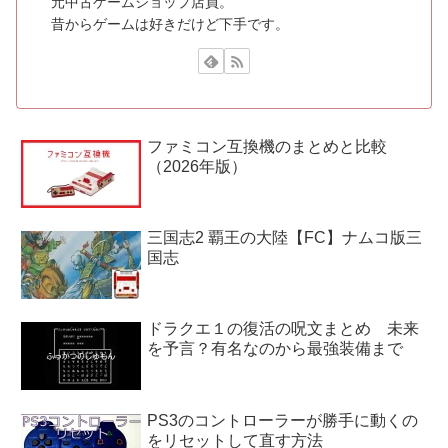
元中古ゲームショップ店員。
昔からゲームは好きだけど下手です。
ファミコン互換機のまとめと比較
（2026年版）
三国志2 覇王の大陸【FC】ナムコ版三
国志
ドラクエ１の復活の呪文まとめ 未来
を予言？有名なのから最強装備まで
PS3のコントローラーが勝手に動くの
をリセットして直す方法