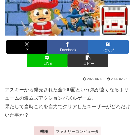
X
Facebook
はてブ
LINE
コピー
2022.06.18
2026.02.22
アスキーから発売された全100面という気が遠くなるボリ
ュームの激ムズアクションパズルゲーム。
果たして当時これを自力でクリアしたユーザーがどれだけ
いた事か？
機種
ファミリーコンピュータ