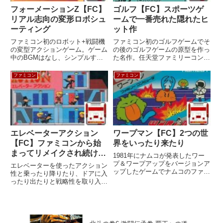
フォーメーションZ【FC】
ゴルフ【FC】スポーツゲ
リアル志向の変形ロボシュ
ームで一番売れた隠れたヒ
ーティング
ット作
ファミコン初のロボット+戦闘機
ファミコン初のゴルフゲームでそ
の変型アクションゲーム。ゲーム
の後のゴルフゲームの原型を作っ
中のBGMはなし、シンプルすぎ
た名作。任天堂ファミリーコンピ
るキャラクター、結構な難易度も
ュータスポーツシリーズ第3弾。
何のその、２種類の武器を使いな
機種ファミリーコンピュータメー
ファミコン
ファミコン
がらロボットの歩行と飛行を自由
カー任天堂ジャンルスポーツ発売
に操れるのが大きな魅力。機種フ
日1984年5月1日価格ROM 3,800
ァミリーコンピュータメーカー
円⇒4,500円デ...
ジ...
エレベーターアクション
ワープマン【FC】2つの世
【FC】ファミコンから始
界をいったり来たり
まってリメイクされ続ける
1981年にナムコが発表したワー
名作
プ＆ワープアップをバージョンア
エレベーターを使ったアクション
ップしたゲームでナムコのファミ
性と乗ったり降りたり、ドアに入
コン通算8作目。某人気ファミコ
ったり出たりと戦略性を取り入れ
ンソフトの原型になっている？機
た名作スパイゲーム。単純なよう
種ファミリーコンピュータメーカ
でいてなかなか奥が深いのがハマ
ーナムコジャンルアクション発売
るポイント。機種ファミリーコン
日1985年7月12日価格4...
ピュータメーカータイトー ジャ
ンルアクション発売日1985年...