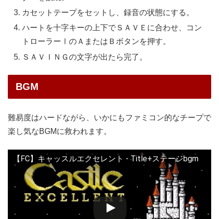
カセットテープをセットし、録音の状態にする。
ハートを十字キーの上下でＳＡＶＥに合わせ、コン
トローラーⅠのＡまたはＢボタンを押す。
ＳＡＶＩＮＧの文字が出たら完了。
BGM
難易度はハードながら、いかにもファミコン的なチープで
楽し気なBGMに救われます。
【FC】キャッスルエクセレント - Title+ステージbgm