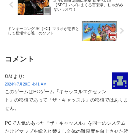
北斗の拳6 激闘伝承拳 覇王への道
【SFC】ハズレまくる百裂拳、しゃがめ
ないラオウ！
ドンキーコングJR【FC】マリオが悪役と
して登場する唯一のソフト
コメント
DM
より:
2024年7月29日 4:41 AM
このゲームはPCゲーム『キャッスルエクセレン
ト』の移植であって『ザ・キャッスル』の移植ではありま
せん。
PCで人気のあった『ザ・キャッスル』を同一のシステム
だけどマップを総入れ替えし全体の難易度を向上させた続