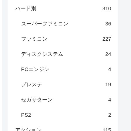
ハード別
310
スーパーファミコン
36
ファミコン
227
ディスクシステム
24
PCエンジン
4
プレステ
19
セガサターン
4
PS2
2
アクション
115