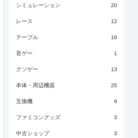
シミュレーション
20
レース
12
テーブル
16
音ゲー
1
クソゲー
13
本体・周辺機器
25
互換機
9
ファミコングッズ
3
中古ショップ
3