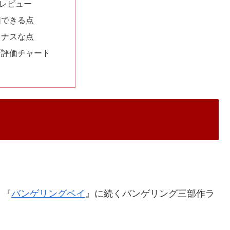
レビュー
価できる点
イナスな点
断評価チャート
、『
バンゲリングベイ
』に続くバンゲリング三部作ラ