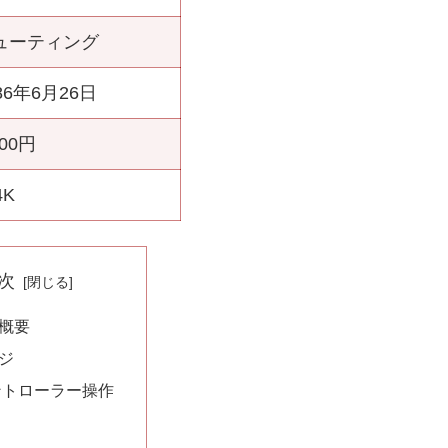
ューティング
86年6月26日
900円
4K
次
概要
ジ
ントローラー操作