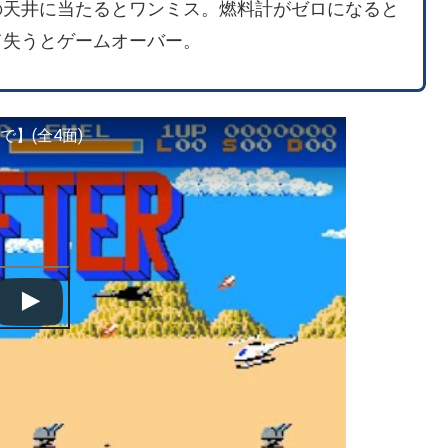
の天井に当たるとワンミス。燃料計がゼロになると
て失うとゲームオーバー。
】(全4面)