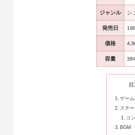
ジャンル
シ
発売日
19
価格
4,
容量
38
目
ゲーム
ステー
コ
BGM