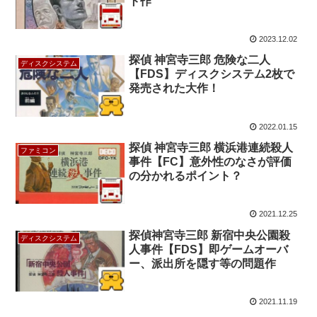
ト作
2023.12.02
探偵 神宮寺三郎 危険な二人
ディスクシステム
【FDS】ディスクシステム2枚で
発売された大作！
2022.01.15
探偵 神宮寺三郎 横浜港連続殺人
ファミコン
事件【FC】意外性のなさが評価
の分かれるポイント？
2021.12.25
探偵神宮寺三郎 新宿中央公園殺
ディスクシステム
人事件【FDS】即ゲームオーバ
ー、派出所を隠す等の問題作
2021.11.19