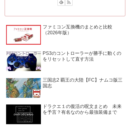
ファミコン互換機のまとめと比較
（2026年版）
PS3のコントローラーが勝手に動くの
をリセットして直す方法
三国志2 覇王の大陸【FC】ナムコ版三
国志
ドラクエ１の復活の呪文まとめ 未来
を予言？有名なのから最強装備まで