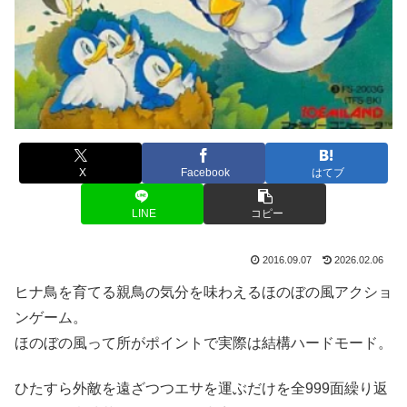
X
Facebook
はてブ
LINE
コピー
2016.09.07
2026.02.06
ヒナ鳥を育てる親鳥の気分を味わえるほのぼの風アクショ
ンゲーム。
ほのぼの風って所がポイントで実際は結構ハードモード。
ひたすら外敵を遠ざつつエサを運ぶだけを全999面繰り返