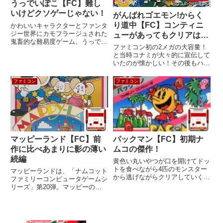
うっでいぽこ【FC】難し
いけどクソゲーじゃない！
がんばれゴエモン!からく
り道中【FC】コンティニ
かわいいキャラクターとファンタ
ジー世界にカモフラージュされた
ューがあってもクリアは難
鬼畜的な難易度ゲーム、うっでい
しい！
ファミコン初の2メガの大容量！
ぽこ。しかし、クソゲーとひと言
と当時コナミが大々的に宣伝して
で片づけるには惜しい魅力もあ
いたのが懐かしい！その後もハー
る。機種ファミリーコンピュータ
ドを超えて続くゴエモンシリーズ
メーカーデービーソフトジャンル
の第１弾ソフト。RPGやアドベ
アクション発売日1987年6月2...
ファミコン
ファミコン
ンチャー要素も取り入れたスケー
ルの大きいアクションゲーム。機
種ファミリーコンピュータメー
カ...
マッピーランド【FC】前
パックマン【FC】初期ナ
作に比べあまりに影の薄い
ムコの傑作！
続編
黄色い丸いやつが口を開けてドッ
トを食べながら4匹のモンスター
マッピーランドは、「ナムコット
から逃げながらクリアしていくシ
ファミリーコンピュータゲームシ
ンプルかつ奥の深いゲーム。ゲー
リーズ」第20弾。マッピーの続
センでさんざんやり尽くしたこの
編だがファミコンオリジナル作
パックマンやりたさにファミコン
品。機種ファミリーコンピュータ
を買ってしまった人も多いハズ！
メーカー発売：トーセ開発：ナム
機種ファミリーコンピュータメ
コジャンルアクション発売日