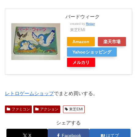
バードウィーク
created by
Rinker
東芝EMI
Amazon
楽天市場
Yahooショッピング
メルカリ
レトロゲームショップ
でまとめ買いする。
ファミコン
アクション
東芝EMI
シェアする
X
Facebook
はてブ