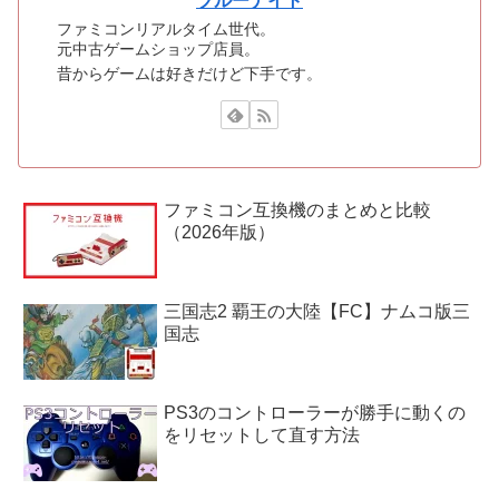
ブルーナイト
ファミコンリアルタイム世代。
元中古ゲームショップ店員。
昔からゲームは好きだけど下手です。
ファミコン互換機のまとめと比較
（2026年版）
三国志2 覇王の大陸【FC】ナムコ版三
国志
PS3のコントローラーが勝手に動くの
をリセットして直す方法