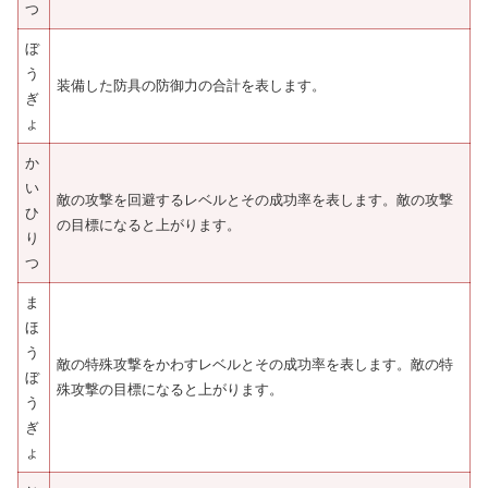
つ
ぼ
う
装備した防具の防御力の合計を表します。
ぎ
ょ
か
い
敵の攻撃を回避するレベルとその成功率を表します。敵の攻撃
ひ
の目標になると上がります。
り
つ
ま
ほ
う
敵の特殊攻撃をかわすレベルとその成功率を表します。敵の特
ぼ
殊攻撃の目標になると上がります。
う
ぎ
ょ