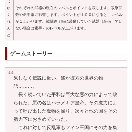
じ
ゅ
それぞれの武器の現在のレベルとポイントを表します。攻撃回
く
数や命中率に影響します。ポイントが１００になると、レベル
れ
が１上がります。戦闘終了時に装備していた武器（装備してい
ん
ない場合は素手）のレベルが上がります。
ど
ゲームストーリー
果しなく伝説に近い、遙か彼方の世界の物
語………。
長く続いていた平和は巨大な悪の力によって破
られた。悪の名はパラメキア皇帝。その魔力によ
って呼び出した魔物を操り、次々と他の国をその
勢力下におさめていった。
これに対して反乱軍もフィン王国にその力を集