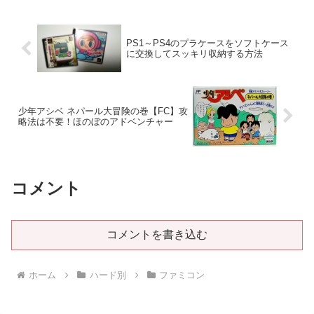
のゲームソフトがいくつか発売さ
ー、クソゲー界のレジエンドとは
れました。当サイトでレビューし
呼べるでしょう。ビートたけし本
た4作品を発売された年代順にま
人がCMにも出演して印象に残っ
とめてみました。けっきょく南
ている人は多いのではないでしょ
PS1～PS4のプラケースをソフトケース
極...
う...
に交換してスッキリ収納する方法
少年アシベ ネパール大冒険の巻【FC】攻
略法は不要！ほのぼのアドベンチャー
コメント
コメントを書き込む
ホーム
ハード別
ファミコン