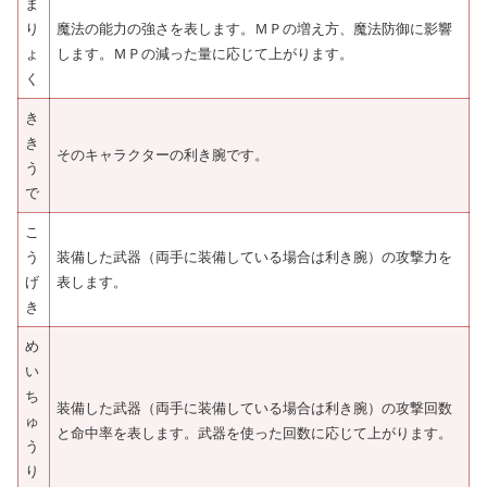
ま
り
魔法の能力の強さを表します。ＭＰの増え方、魔法防御に影響
ょ
します。ＭＰの減った量に応じて上がります。
く
き
き
そのキャラクターの利き腕です。
う
で
こ
う
装備した武器（両手に装備している場合は利き腕）の攻撃力を
げ
表します。
き
め
い
ち
装備した武器（両手に装備している場合は利き腕）の攻撃回数
ゅ
と命中率を表します。武器を使った回数に応じて上がります。
う
り