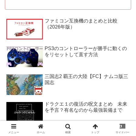
ファミコン互換機のまとめと比較
（2026年版）
PS3のコントローラーが勝手に動くの
をリセットして直す方法
三国志2 覇王の大陸【FC】ナムコ版三
国志
ドラクエ１の復活の呪文まとめ 未来
を予言？有名なのから最強装備まで
【PS3】SSD換装 やって分かった3つ
メニュー
ホーム
検索
トップ
サイドバー