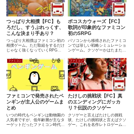
つっぱり大相撲【FC】も
ボコスカウォーズ【FC】
ろだし、すうぷれっくす、
歌詞が印象的なファミコン
こんな決まり手あり？
初のSRPG
つっぱり大相撲はファミコン初の
パソコンから移殖されたファミコ
相撲ゲーム。ただ取組をするだけ
ンでは珍しい戦略シミュレーショ
じゃなく強くなっていくRPG要
ンゲーム。クソゲーかはたまた名
素とオリジナル技が大きな魅力だ
作ファンタジーRPGか！？実は
った。機種ファミリーコンピュー
第一回アスキーソフトウェアコン
ファミコン
ファミコン
タメーカーテクモジャンルスポー
テストのグランプリ受賞作品。機
ツ発売日1987年9月18日価格
種ファミリーコンピュータメーカ
4,900円容量512Kゲー...
ーアスキージャンルアクション
R...
ファミコンで発売されたペ
たけしの挑戦状【FC】真
ンギンが主人公のゲームま
のエンディングにガッカ
とめ
リ？伝説のクソゲー
いつの時代もペンギンは動物園の
クソゲーと言えばたけしの挑戦
人気者ですが、低年齢層が主なタ
状、たけしの挑戦状と言えばクソ
ーゲットだったファミコン時代で
ゲー。これを名作レトロゲームと
はペンギンがメインキャラクター
言えるかはともかく、名作クソゲ