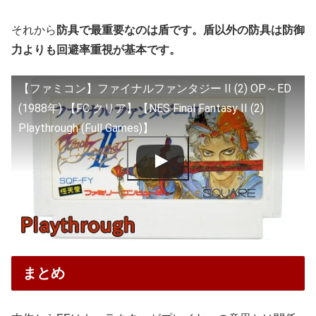
それから
防具で最重要なのは盾です。盾以外の防具は防御
力よりも回避率重視が基本です。
【ファミコン】ファイナルファンタジー II (2) OP～ED
(1988年) 【FC クリア】【NES Final Fantasy II (2)
Playthrough (Full Games)】
まとめ