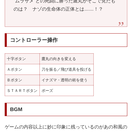
”ムラサメ”との死闘に勝った鷹丸がそこで見たも
のは？ ナゾの生命体の正体とは……！？
コントローラー操作
十字ボタン
鷹丸の向きを変える
Ａボタン
刀を振る／飛び道具を投げる
Ｂボタン
イナズマ・透明の術を使う
ＳＴＡＲＴボタン
ポーズ
BGM
ゲームの内容以上に妙に印象に残っているのがあの和風の