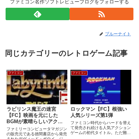
ファミコン名作ソフトレビューブログをフォローする
ブルーナイト
同じカテゴリーのレトロゲーム記事
ファミコン
ファミコン
ラビリンス魔王の迷宮
ロックマン【FC】根強い
【FC】映画を元にした
人気シリーズ第1弾
BGMが素晴らしいアクシ
ファミコン時代からハードを替え
ョンゲーム
て発売され続ける人気アクション
ファミリーコンピュータマガジン
ゲームの初代タイトル。ただ難易
の販売元である徳間書店から発売
度にはかなり難ありか？機種ファ
されたデヴィッド・ボウイ、ジェ