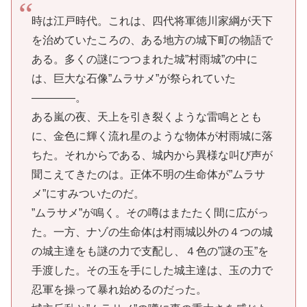
時は江戸時代。これは、四代将軍徳川家綱が天下
を治めていたころの、ある地方の城下町の物語で
ある。多くの謎につつまれた城”村雨城”の中に
は、巨大な石像”ムラサメ”が祭られていた
――――。
ある嵐の夜、天上を引き裂くような雷鳴ととも
に、金色に輝く流れ星のような物体が村雨城に落
ちた。それからである、城内から異様な叫び声が
聞こえてきたのは。正体不明の生命体が”ムラサ
メ”にすみついたのだ。
”ムラサメ”が鳴く。その噂はまたたく間に広がっ
た。一方、ナゾの生命体は村雨城以外の４つの城
の城主達をも謎の力で支配し、４色の”謎の玉”を
手渡した。その玉を手にした城主達は、玉の力で
忍軍を操って暴れ始めるのだった。