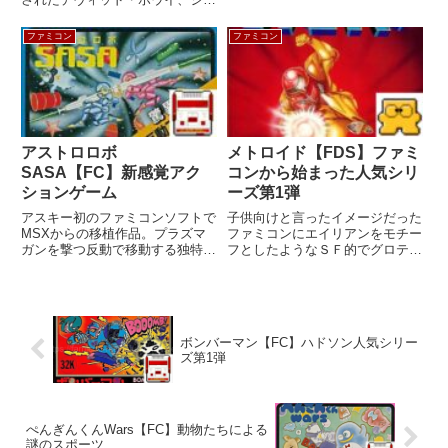
ミリーコンピュータメーカーカプ
ニファー・コネリー出演の映画
コンジャンルアクション発売日
『ラビリンス魔王の迷宮』を原作
ファミコン
ファミコン
1987年12月17日価格5,300円容量
としたアクションゲーム。と聞く
1MB+64KRAM...
といかにもクソゲーっぽいです
が、実は隠れた名作ゲーム。
アストロロボ
メトロイド【FDS】ファミ
SASA【FC】新感覚アク
コンから始まった人気シリ
ションゲーム
ーズ第1弾
アスキー初のファミコンソフトで
子供向けと言ったイメージだった
MSXからの移植作品。プラズマ
ファミコンにエイリアンをモチー
ガンを撃つ反動で移動する独特の
フとしたようなＳＦ的でグロテス
操作方法が新感覚だったホバリン
クな敵キャラを登場させたメトロ
グ・アクションゲーム。機種ファ
イド。SFアクションの名作であ
ミリーコンピュータメーカー販
り、『メトロイドシリーズ』の1
売：アスキー制作：ワークスジャ
作目。機種ディスクシステムメー
ンルアクション発売日1985年8...
カー任天堂ジャンルアクション
ボンバーマン【FC】ハドソン人気シリー
（...
ズ第1弾
ぺんぎんくんWars【FC】動物たちによる
謎のスポーツ