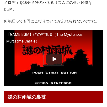
メロディを16分音符のハネるリズムにのせた軽快な
BGM。
何年経っても耳にこびりついてが忘れられないですね。
【GAME BGM】謎の村雨城（The Mysterious
Murasame Castle）
謎の村雨城の裏技