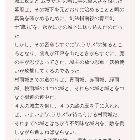
城主反乱と”ムラサメ”の噂に事の重大さを感じた
幕府は、その城下を元どおりに治めることと噂の
真偽を確かめるために、剣法指南役の青年剣
士”鷹丸”を、密かにその城下に送り込んだのだっ
た。
しかし、その密命もすぐに”ムラサメ”の知るとこ
ろとなり、鷹丸が江戸を出たときからすぐに、魔
の手が忍びよってきた。城主の放つ忍軍・妖術使
いが攻撃してくるのであった。
村雨城までの道のりは、青雨城、赤雨城、緑雨
城、桃雨城の４つの城と、それらの城と城とをつ
なぐ街道の道中だ。
４人の城主を倒し、４つの謎の玉を手に入れれ
ば、いよいよ”ムラサメ”が待ちうける村雨城だ。
それまでの城とはちがう不気味な城内を、敵を倒
しながら進まねばならない。