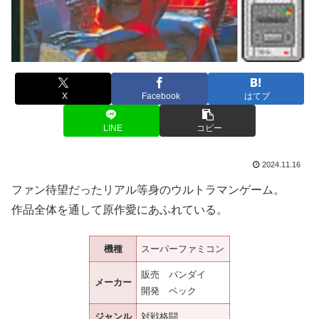
X
Facebook
はてブ
LINE
コピー
2024.11.16
ファン待望だったリアル等身のウルトラマンゲーム。
作品全体を通して原作愛にあふれている。
機種
スーパーファミコン
販売 バンダイ
メーカー
開発 ベック
ジャンル
対戦格闘