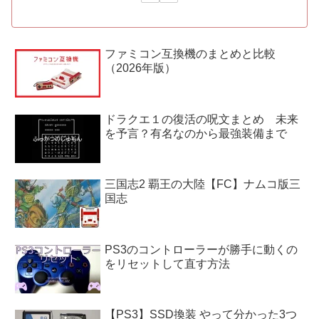
ファミコン互換機のまとめと比較
（2026年版）
ドラクエ１の復活の呪文まとめ 未来
を予言？有名なのから最強装備まで
三国志2 覇王の大陸【FC】ナムコ版三
国志
PS3のコントローラーが勝手に動くの
をリセットして直す方法
【PS3】SSD換装 やって分かった3つ