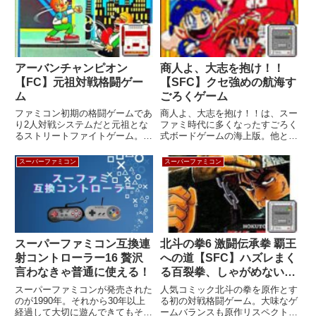
アーバンチャンピオン
商人よ、大志を抱け！！
【FC】元祖対戦格闘ゲー
【SFC】クセ強めの航海す
ム
ごろくゲーム
ファミコン初期の格闘ゲームであ
商人よ、大志を抱け！！は、スー
り2人対戦システムだと元祖とな
ファミ時代に多くなったすごろく
るストリートファイトゲーム。殺
式ボードゲームの海上版。他との
伐とせずにオシャレに仕上げるの
大きな違いは商品が腐るという珍
が任天堂スタイル。機種ファミリ
しい設定だった。機種スーパーフ
スーパーファミコン
スーパーファミコン
ーコンピュータメーカー任天堂ジ
ァミコンメーカー販売 バンダイ
ャンルアクション発売日1984年
開発 エイム、マーズ、プレック
11月14日価格4,500円...
スジャンルテープル（ボードゲ
ー...
スーパーファミコン互換連
北斗の拳6 激闘伝承拳 覇王
射コントローラー16 贅沢
への道【SFC】ハズレまく
言わなきゃ普通に使える！
る百裂拳、しゃがめないラ
オウ！
スーパーファミコンが発売された
人気コミック北斗の拳を原作とす
のが1990年。それから30年以上
る初の対戦格闘ゲーム。大味なゲ
経過して大切に遊んできてもそろ
ームバランスも原作リスペクトだ