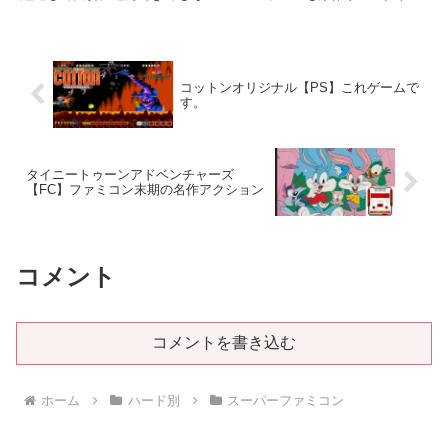
そろコントローラーが限界に近づ
った？機種ファミリーコンピュー
いてきました。そこで今回は連射
タメーカー東映動画ジャンルアク
機能付きのスーパーファミコン互
ション発売日1992年11月20日価
換コントローラーを購入してみま
格8,900円累計売上？本ゲーム概
した。互換コントローラーを...
要北斗の拳をキャラク...
コットンオリジナル【PS】これゲームで
す。
タイニートゥーンアドベンチャーズ
【FC】ファミコン末期の名作アクション
コメント
コメントを書き込む
ホーム
ハード別
スーパーファミコン